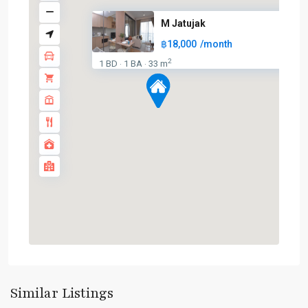
M Jatujak
฿18,000
/month
BTS
:
2
1 BD
1 BA
33 m
·
·
Light
Green
Line
(Sukhumvit)
,
Ha
Yaek
Lat
Phrao
,
MRT
:
Blue
Line
,
Phahon
Yothin
,
Similar Listings
Paholyothin/Ratchayothin