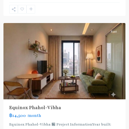
Yothin
24
,
Paholyothin/Ratchayothin
Rent
BTS
:
Light
Green
Line
(Sukhumvit)
,
Ha
Yaek
Lat
Phrao
,
Equinox​ Phahol-Vibha
Mo
฿14,500
/month
Chit
,
MRT
Equinox​ Phahol-Vibha 🏪 Project InformationYear built: