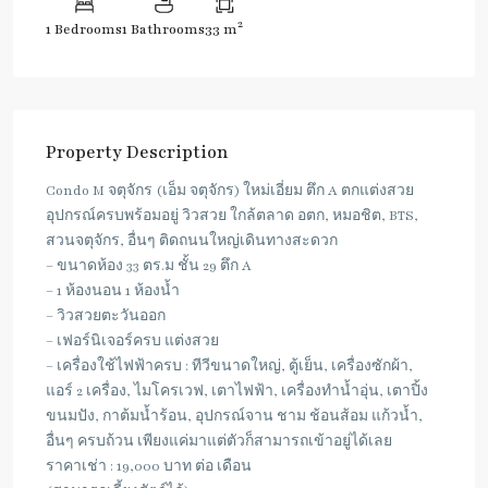
2
1 Bedrooms
1 Bathrooms
33 m
Property Description
Condo M จตุจักร (เอ็ม จตุจักร) ใหม่เอี่ยม ตึก A ตกแต่งสวย
อุปกรณ์ครบพร้อมอยู่ วิวสวย ใกล้ตลาด อตก, หมอชิต, BTS,
สวนจตุจักร, อื่นๆ ติดถนนใหญ่เดินทางสะดวก
– ขนาดห้อง 33 ตร.ม ชั้น 29 ตึก A
– 1 ห้องนอน 1 ห้องน้ำ
– วิวสวยตะวันออก
– เฟอร์นิเจอร์ครบ แต่งสวย
– เครื่องใช้ไฟฟ้าครบ : ทีวีขนาดใหญ่, ตู้เย็น, เครื่องซักผ้า,
แอร์ 2 เครื่อง, ไมโครเวฟ, เตาไฟฟ้า, เครื่องทำน้ำอุ่น, เตาปิ้ง
ขนมปัง, กาต้มน้ำร้อน, อุปกรณ์จาน ชาม ช้อนส้อม แก้วน้ำ,
อื่นๆ ครบถ้วน เพียงแค่มาแต่ตัวก็สามารถเข้าอยู่ได้เลย
ราคาเช่า : 19,000 บาท ต่อ เดือน