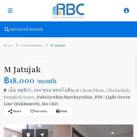
Advanced Search
Home
Condominiums
M Jatujak
Rent
Condominiums
M Jatujak
฿18,000
/month
เอ็ม จตุจักร, 888 ซอย พหลโยธิน 18 Chom Phon, Chatuchak,
Bangkok 10900,
Paholyothin/Ratchayothin
,
BTS : Light Green
Line (Sukhumvit)
,
Mo Chit
Share
Favorite
Print