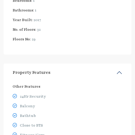
Bedrooms:
1
Bathrooms:
1
Year Built:
2017
No. of Floors:
32
Floors No:
29
Property Features
Other Features
24Hr Security
Balcony
Bathtub
Close to BTS
Fitness/Gym