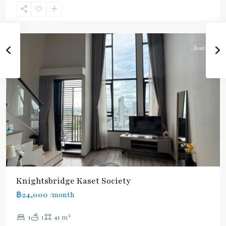
Nikhom
,
Paholyothin/Ratchayothin
Rent
Knightsbridge Kaset Society
฿24,000
/month
2
1
1
41 m
Phahon