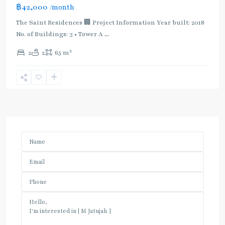
฿42,000
/month
The Saint Residences 🏢 Project Information Year built: 2018
No. of Buildings: 3 • Tower A
...
2
2
2
65 m