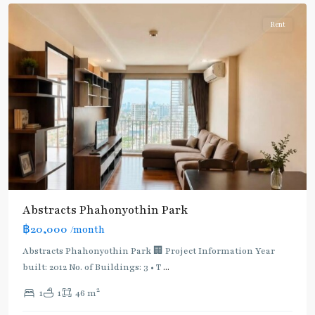
Rent
Abstracts Phahonyothin Park
BTS
฿20,000
/month
:
Light
Abstracts Phahonyothin Park 🏢 Project Information Year
Green
built: 2012 No. of Buildings: 3 • T
...
Line
2
1
1
46 m
(Sukhumvit)
,
Sena