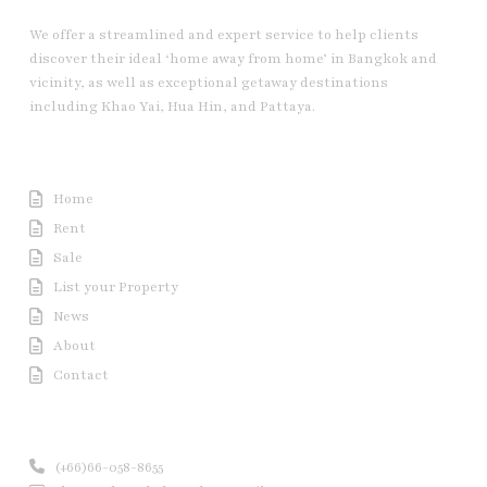
We offer a streamlined and expert service to help clients
discover their ideal ‘home away from home’ in Bangkok and
vicinity, as well as exceptional getaway destinations
including Khao Yai, Hua Hin, and Pattaya.
Useful Link
Home
Rent
Sale
List your Property
News
About
Contact
Contact us
(+66)66-058-8655