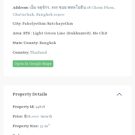
Address:
เอ็ม จตุจักร, 888 ซอย พหลโยธิน 18 Chom Phon,
Chatuchak, Bangkok 10900
City:
Paholyothin/Ratchayothin
Area:
BTS : Light Green Line (Sukhumvit)
,
Mo Chit
State/County:
Bangkok
Country:
Thailand
Open In Google Maps
Property Details
Property Id:
54828
Price:
฿18,000
/month
2
Property Size:
33 m