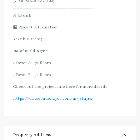
(สามารถเลี้ยงสัตว์ได้)
—————————————————————————–
M Jatujak
🏪 Project Information
Year built: 2017
No. of Buildings: 2
• Tower A – 32 floors
• Tower B – 34 floors
Check out the project info here for more details:
https://www.condonayoo.com/m-jatujak/
Property Address