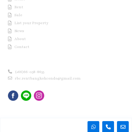
Rent
Sale
List your Property
News
About
Contact
Contact us
(+66)66-058-8655
rbc.rentbangkokcondo@gmail.com
Copyright © 2020 Rent Bangkok Condo (RBC). All Rights
Reserved.