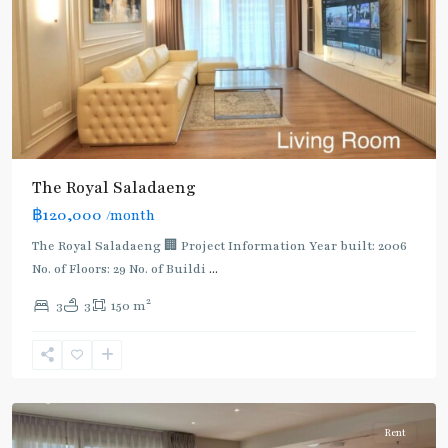
BTS
:
The Royal Saladaeng
Dark
฿120,000
/month
Green
Line
The Royal Saladaeng 🏢 Project Information Year built: 2006
(Silom)
,
No. of Floors: 29 No. of Buildi
...
Sala
2
3
3
150 m
Daeng
,
Si
Lom
,
Silom/Sathorn
Rent