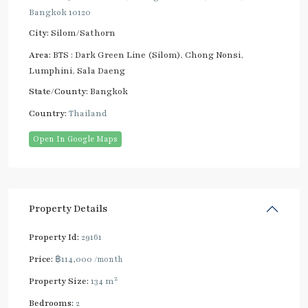
Bangkok 10120
City:
Silom/Sathorn
Area:
BTS : Dark Green Line (Silom)
,
Chong Nonsi
,
Lumphini
,
Sala Daeng
State/County:
Bangkok
Country:
Thailand
Open In Google Maps
Property Details
Property Id:
29161
Price:
฿114,000
/month
2
Property Size:
134 m
Bedrooms:
2