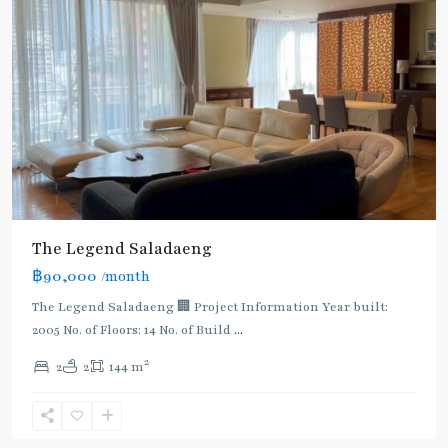
The Legend Saladaeng
฿90,000
/month
The Legend Saladaeng 🏢 Project Information Year built:
2005 No. of Floors: 14 No. of Build
...
2
2
2
144 m