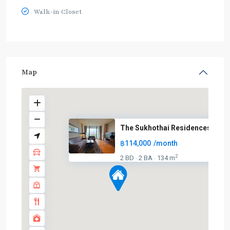
Walk-in Closet
Map
The Sukhothai Residences
฿114,000
/month
BTS
2
2 BD
2 BA
134 m
·
·
:
Dark
Green
Line
(Silom)
,
Chong