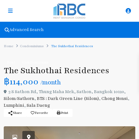
Advanced Search
Home
Condominiums
The Sukhothai Residences
Rent
Condominiums
The Sukhothai Residences
฿114,000
/month
3 S Sathon Rd, Thung Maha Mek, Sathon, Bangkok 10120,
Silom/Sathorn
,
BTS : Dark Green Line (Silom)
,
Chong Nonsi
,
Lumphini
,
Sala Daeng
Share
Favorite
Print