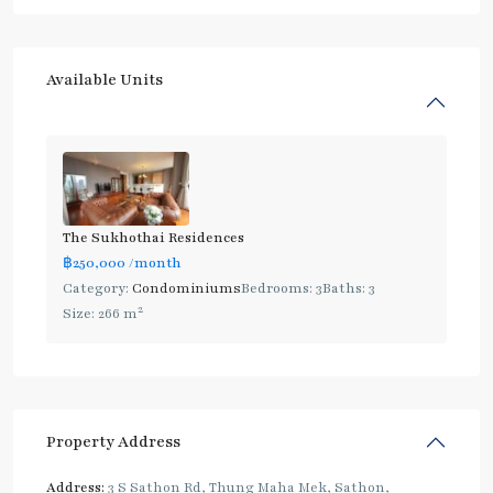
Available Units
The Sukhothai Residences
฿250,000
/month
Category:
Condominiums
Bedrooms:
3
Baths:
3
2
Size:
266 m
Property Address
Address:
3 S Sathon Rd, Thung Maha Mek, Sathon,