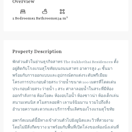
Overview
2
2 Bedrooms
2 Bathrooms
134 m
Property Description
พักส่วนตัวในย่านธุรกิจสาทร
The Sukhothai Residences ตั้ง
อยู่ติดกับโรงแรมสุโขทัยบนถนนสาทร
อาคารสูง 41 ชั้นมา
พร้อมกับการออกแบบและอุปกรณ์ตกแต่งระดับพรีเมียม
โครงการประกอบด้วยสระว่ายน้ำขนาด 100 เมตรที่โดดเด่น
ประกอบด้วยสระว่ายน้ำ 2 สระ ศาลาลอยน้ำในสระที่มีห้อง
ออกกำลังกาย ห้องโยคะ ห้องอบไอน้ำ ห้องซาวน่า ห้องเด็กเล่น
สนามเทนนิส สโมสรลอยฟ้า เลานจ์นิมมาน รวมไปถึงสิ่ง
อำนวยความสะดวกและบริการชั้นเลิศของโรงแรมสุโขทัย
อพาร์ตเมนต์นี้มีทางเข้าส่วนตัวไปยังยูนิตและวิวที่สวยงาม
โดยไม่มีสิ่งกีดขวาง
มาพร้อมกับพื้นที่เปิดโล่งของห้องนั่งเล่นที่