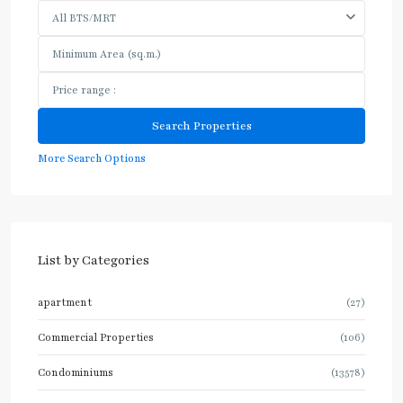
All BTS/MRT
More Search Options
List by Categories
apartment
(27)
Commercial Properties
(106)
Condominiums
(13578)