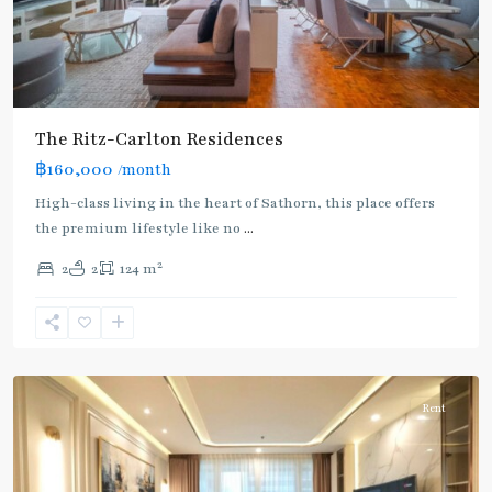
The Ritz-Carlton Residences
฿160,000
/month
BTS
High-class living in the heart of Sathorn, this place offers
:
the premium lifestyle like no
...
Gold
2
2
2
124 m
Line
,
Chong
Nonsi
,
Silom/Sathorn
Rent