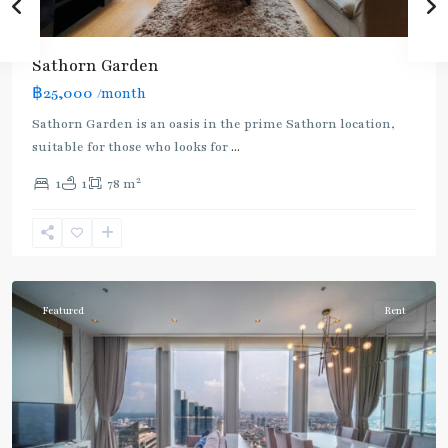
Sathorn Garden
฿25,000
/month
Sathorn Garden is an oasis in the prime Sathorn location,
suitable for those who looks for
...
2
1
1
78 m
Chong
Nonsi
,
Silom/Sathorn
Featured
Rent