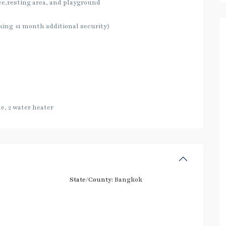
e,resting area, and playground
king +1 month additional security)
e, 2 water heater
State/County:
Bangkok