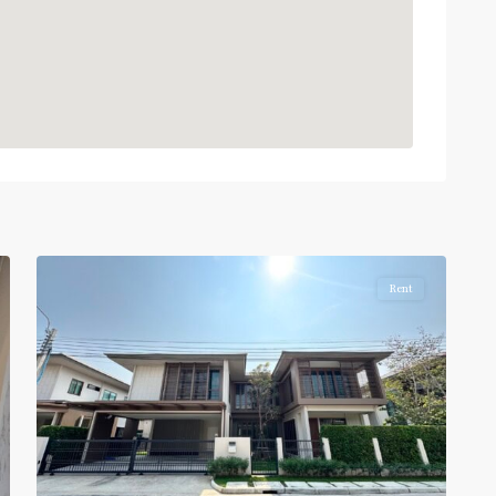
8
Haumark
Rent