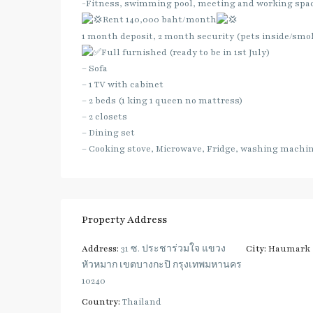
-Fitness, swimming pool, meeting and working spac
Rent 140,000 baht/month
1 month deposit, 2 month security (pets inside/smo
Full furnished (ready to be in 1st July)
– Sofa
– 1 TV with cabinet
– 2 beds (1 king 1 queen no mattress)
– 2 closets
– Dining set
– Cooking stove, Microwave, Fridge, washing machin
Property Address
Address:
31 ซ. ประชาร่วมใจ แขวง
City:
Haumark
หัวหมาก เขตบางกะปิ กรุงเทพมหานคร
10240
Country:
Thailand