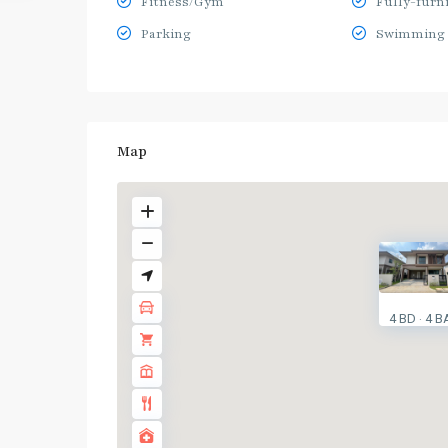
Fitness/Gym
Fully-furn
Parking
Swimming 
Map
4 BD
4 B
·