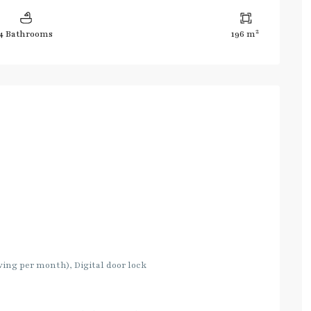
2
4 Bathrooms
196 m
ving per month), Digital door lock