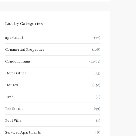
List by Categories
apartment
(27)
Commercial Properties
(106)
Condominiums
(13562)
Home Office
(25)
Houses
(450)
Land
(4)
Penthouse
(33)
Pool Villa
(5)
Serviced Apartments
(6)