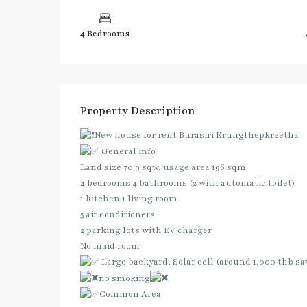
4 Bedrooms
Property Description
New house for rent Burasiri Krungthepkreetha
General info
Land size 70.9 sqw, usage area 196 sqm
4 bedrooms 4 bathrooms (2 with automatic toilet)
1 kitchen 1 living room
5 air conditioners
2 parking lots with EV charger
No maid room
Large backyard, Solar cell (around 1,000 thb sa
no smoking
Common Area