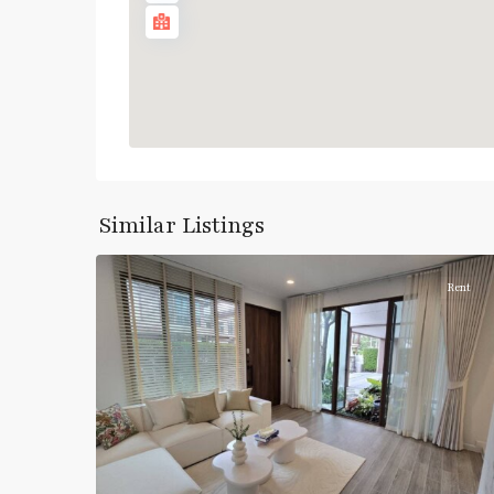
Similar Listings
8
Haumark
Rent