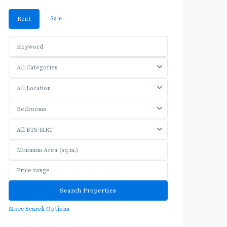
Sale
Rent
All Categories
All Location
Bedrooms
All BTS/MRT
More Search Options