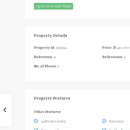
Open In Google Maps
Property Details
Property Id:
232334
Price:
฿140,00
Bedrooms:
4
Bathrooms:
4
No. of Floors:
2
Property Features
Other Features
24Hr Security
Balcony