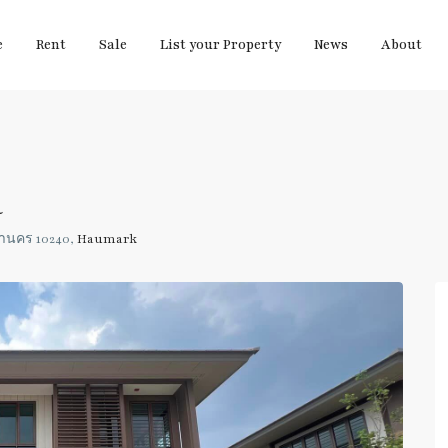
e
Rent
Sale
List your Property
News
About
a
หานคร 10240,
Haumark