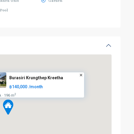
ished Unit
Garden
Pool
Burasiri Krungthep Kreetha
฿140,000
/month
2
A
196 m
·