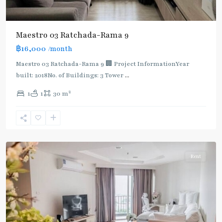
Maestro 03 Ratchada-Rama 9
฿16,000
/month
MRT
:
Maestro 03 Ratchada-Rama 9 🏢 Project InformationYear
Blue
built: 2018No. of Buildings: 3 Tower
...
Line
,
2
1
1
30 m
Phra
Ram
9
,
Ratchada/Huaykwang/Rama9
Rent