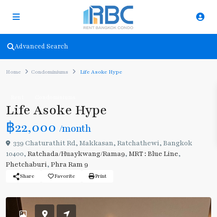
Advanced Search
Home
Condominiums
Life Asoke Hype
Rent
Condominiums
Life Asoke Hype
฿22,000
/month
339 Chaturathit Rd, Makkasan, Ratchathewi, Bangkok
10400,
Ratchada/Huaykwang/Rama9
,
MRT : Blue Line
,
Phetchaburi
,
Phra Ram 9
Share
Favorite
Print