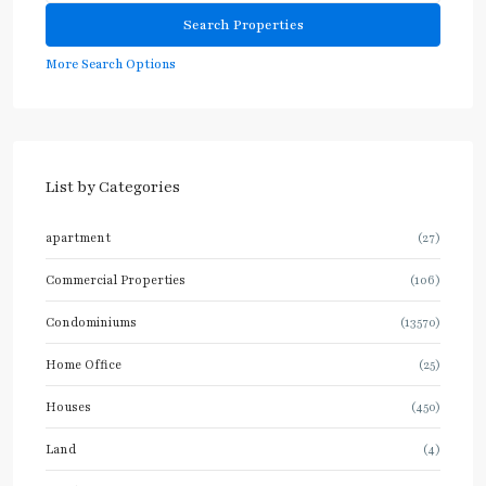
More Search Options
List by Categories
apartment
(27)
Commercial Properties
(106)
Condominiums
(13570)
Home Office
(25)
Houses
(450)
Land
(4)