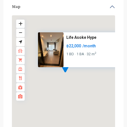
Map
Life Asoke Hype
฿22,000
/month
2
1 BD
1 BA
32 m
·
·