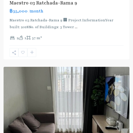
Maestro 03 Ratchada-Rama 9
฿35,000
/month
Maestro 03 Ratchada-Rama 9 🏢 Project InformationYear
built: 2018No. of Buildings: 3 Tower
...
2
2
1
57 m
Phra
Ram
9
,
Ratchada/Huaykwang/Rama9
Rent