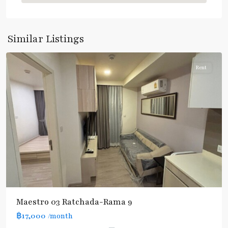
Phra
Ram
9
,
Similar Listings
Ratchada/Huaykwang/Rama9
Rent
Maestro 03 Ratchada-Rama 9
฿17,000
/month