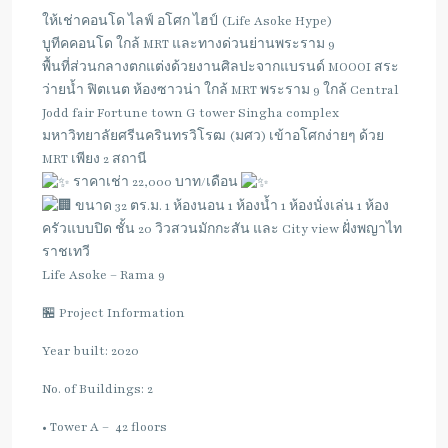
ให้เช่าคอนโด ไลฟ์ อโศก ไฮป์ (Life Asoke Hype)
บูทีคคอนโด ใกล้ MRT และทางด่วนย่านพระราม 9
พื้นที่ส่วนกลางตกแต่งด้วยงานศิลปะจากแบรนด์ MOOOI สระ
ว่ายน้ำ ฟิตเนต ห้องซาวน่า ใกล้ MRT พระราม 9 ใกล้ Central
Jodd fair Fortune town G tower Singha complex
มหาวิทยาลัยศรีนครินทรวิโรฒ (มศว) เข้าอโศกง่ายๆ ด้วย
MRT เพียง 2 สถานี
ราคาเช่า 22,000 บาท/เดือน
ขนาด 32 ตร.ม. 1 ห้องนอน 1 ห้องน้ำ 1 ห้องนั่งเล่น 1 ห้อง
ครัวแบบปิด ชั้น 20 วิวสวนมักกะสัน และ City view ฝั่งพญาไท
ราชเทวี
Life Asoke – Rama 9
🏪 Project Information
Year built: 2020
No. of Buildings: 2
• Tower A – 42 floors