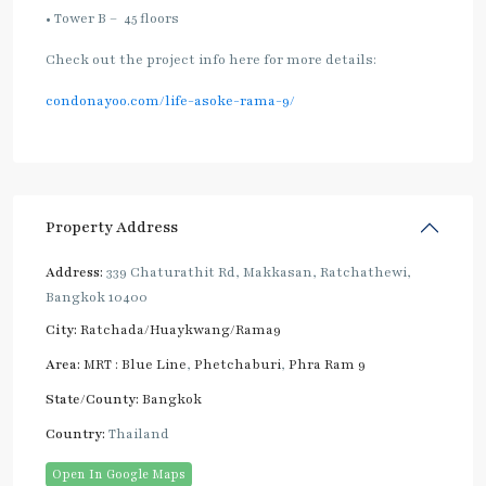
• Tower B – 45 floors
Check out the project info here for more details:
condonayoo.com/life-asoke-rama-9/
Property Address
Address:
339 Chaturathit Rd, Makkasan, Ratchathewi,
Bangkok 10400
City:
Ratchada/Huaykwang/Rama9
Area:
MRT : Blue Line
,
Phetchaburi
,
Phra Ram 9
State/County:
Bangkok
Country:
Thailand
Open In Google Maps