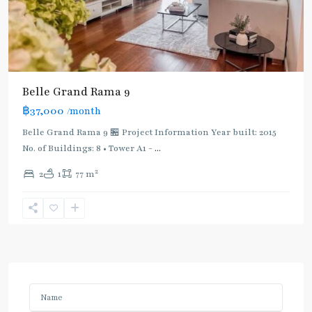
Belle Grand Rama 9
฿37,000
/month
Belle Grand Rama 9 🏪 Project Information Year built: 2015
No. of Buildings: 8 • Tower A1 -
...
2
2
1
77 m