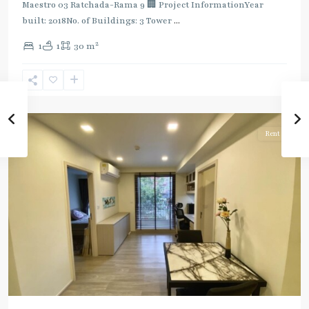
Maestro 03 Ratchada-Rama 9 🏢 Project InformationYear
built: 2018No. of Buildings: 3 Tower
...
2
1
1
30 m
Phra
Ram
9
,
Ratchada/Huaykwang/Rama9
Rent