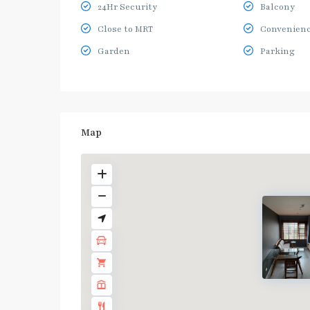
24Hr Security
Balcony
Close to MRT
Convenienc
Garden
Parking
Map