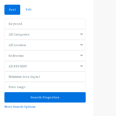
Sale
Rent
All Categories
All Location
Bedrooms
All BTS/MRT
More Search Options