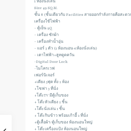
1 ห้องนั่งเล่น
Size 49 SQ.M.
ชั้น 8 (ชั้นเดียวกับ Facilities สายออกกำลังกายคือสะด
เครื่องใช้ไฟฟ้า
– ตู้เย็น 9Q
– เครื่อง ซักผ้า
– เครื่องทำน้ำอุ่น
– แอร์ 3 ตัว (2 ห้องนอน+1ห้องนั่งเล่น)
– เตาไฟฟ้า+ฮูทดูดควัน
-Digital Door Lock
-ไมโครเวฟ
เฟอร์นิเจอร์
+เตียง 5ฟุต ทั้ง 2 ห้อง
+โซฟา 3 ที่นั่ง
+โต๊ะTV มีตู้เก็บของ
+ โต๊ะหัวเตียง 2 ชิ้น
+โต๊ะนั่งเล่น 1 ชิ้น
+ โต๊ะกินข้าว พร้อมเก้าอี้ 2 ที่นั่ง
+ตู้เสื้อผ้า/ตู้เก็บของ ห้องนอนใหญ่
+ โต๊ะเครื่องแป้ง ห้องนอนใหญ่