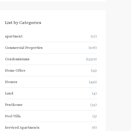
List by Categories
apartment
(27)
Commercial Properties
(106)
Condominiums
(13570)
Home Office
(25)
Houses
(450)
Land
(4)
Penthouse
(33)
Pool Villa
(5)
Serviced Apartments
(6)