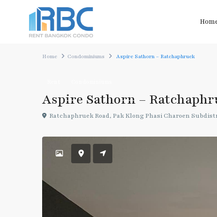
Hom
Home
Condominiums
Aspire Sathorn – Ratchaphruek
Rent
Condominiums
Aspire Sathorn – Ratchaph
Ratchaphruek Road, Pak Klong Phasi Charoen Subdistri