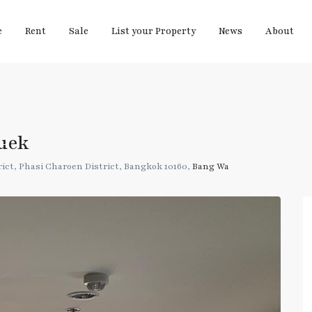
e
Rent
Sale
List your Property
News
About
ruek
ct, Phasi Charoen District, Bangkok 10160,
Bang Wa