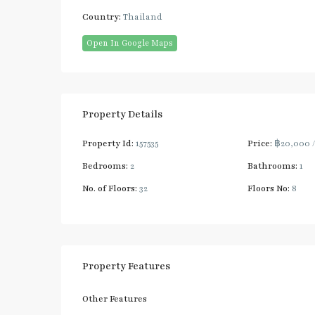
Country:
Thailand
Open In Google Maps
Property Details
Property Id:
157535
Price:
฿20,000
Bedrooms:
2
Bathrooms:
1
No. of Floors:
32
Floors No:
8
Property Features
Other Features