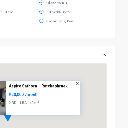
Close to BTS
e Store
Fitness/Gym
Swimming Pool
Aspire Sathorn – Ratchaphruek
฿20,000
/month
2
2 BD
1 BA
49 m
·
·