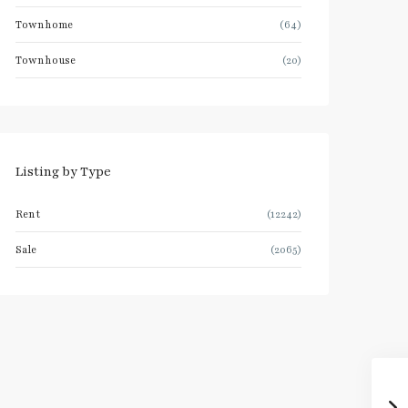
Townhome
(64)
Townhouse
(20)
Listing by Type
Rent
(12242)
Sale
(2065)