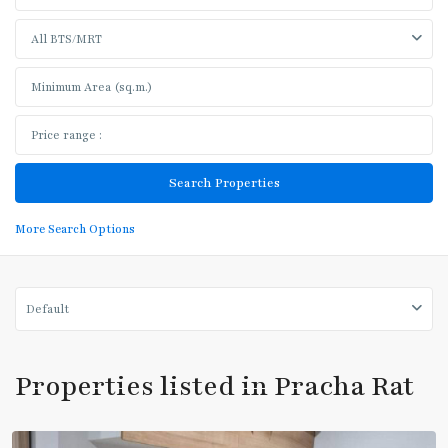
All BTS/MRT
More Search Options
Bang
Default
Sue
,
Pracha
Rat
,
Properties listed in Pracha Rat
บางซื่อ
,
ประชาราษฎร์