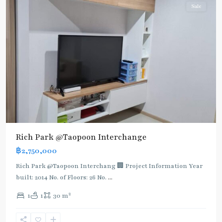
Sale
Rich Park @Taopoon Interchange
฿2,750,000
Rich Park @Taopoon Interchang 🏢 Project Information Year
built: 2014 No. of Floors: 26 No.
...
Bang
Sue
,
2
1
1
30 m
Pracha
Rat
,