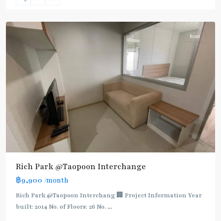
บางซื่อ
,
ประชาราษฎร์
Rent
Rich Park @Taopoon Interchange
฿9,900
/month
Rich Park @Taopoon Interchang 🏢 Project Information Year
built: 2014 No. of Floors: 26 No.
...
Bang
Sue
,