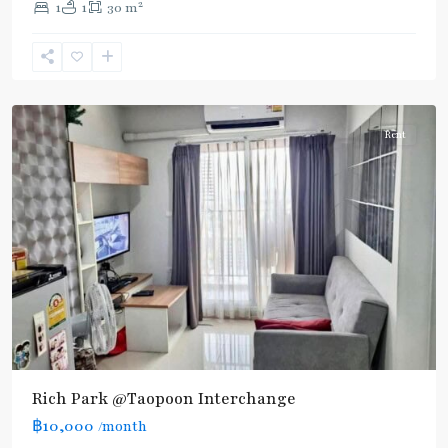
2
1
1
30 m
Pracha
Rat
,
บางซื่อ
,
ประชาราษฎร์
Rent
Rich Park @Taopoon Interchange
฿10,000
/month