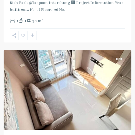
Rich Park @Taopoon Interchang 🏢 Project Information Year
built: 2014 No. of Floors: 26 No.
...
Bang
Sue
,
2
1
1
30 m
Pracha
Rat
,
บางซื่อ
,
ประชาราษฎร์
Rent